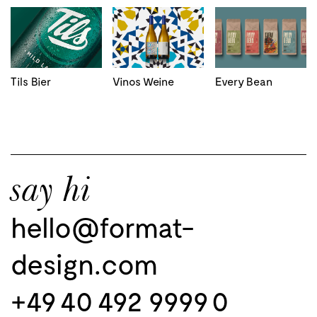
Tils Bier
Vinos Weine
Every Bean
say hi
hello@format-
design.com
+49 40 492 9999 0