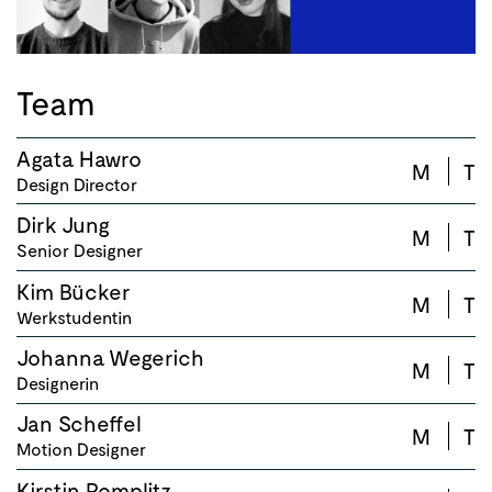
Team
Agata Hawro
M
T
Design Director
Dirk Jung
M
T
Senior Designer
Kim Bücker
M
T
Werkstudentin
Johanna Wegerich
M
T
Designerin
Jan Scheffel
M
T
Motion Designer
Kirstin Pomplitz