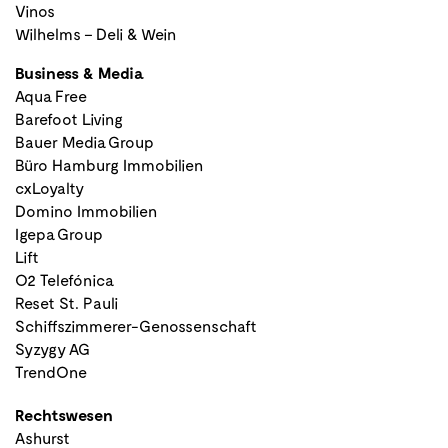
Vinos
Wilhelms – Deli & Wein
Business & Media
Aqua Free
Barefoot Living
Bauer Media Group
Büro Hamburg Immobilien
cxLoyalty
Domino Immobilien
Igepa Group
Lift
O2 Telefónica
Reset St. Pauli
Schiffszimmerer-Genossenschaft
Syzygy AG
TrendOne
Rechtswesen
Ashurst