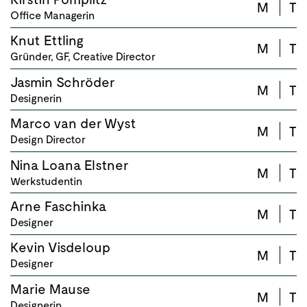
M
T
Office Managerin
Knut Ettling
M
T
Gründer, GF, Creative Director
Jasmin Schröder
M
T
Designerin
Marco van der Wyst
M
T
Design Director
Nina Loana Elstner
M
T
Werkstudentin
Arne Faschinka
M
T
Designer
Kevin Visdeloup
M
T
Designer
Marie Mause
M
T
Designerin