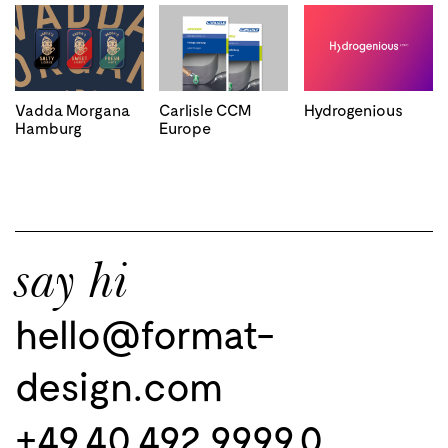
Vadda Morgana
Carlisle CCM
Hydrogenious
Hamburg
Europe
say hi
hello@format-
design.com
+49 40 492 9999 0