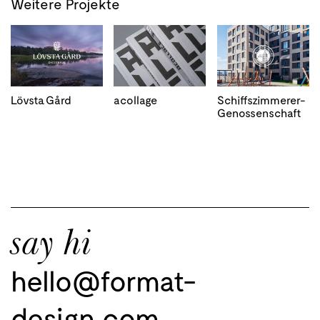
Weitere Projekte
Lövsta Gård
acollage
Schiffszimmerer-
Genossenschaft
say hi
hello@format-
design.com